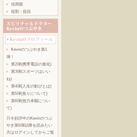
信用面
役割・役目
Kevinのつぶやき第1
弾！
第2弾(携帯電話の進化)
第3弾(スポーツはいい
ね)
第4弾(人生の歓びとは)
第5弾(焦りについて)
第6弾(他力本願につい
て)
只今好評中のKevinのつぶ
やき第6弾以降を読みたい
方はログインしてからご覧