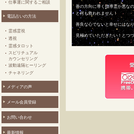
仕事運に関するご相談
善の方向に導く指導霊か悪な
と何も救われません！
電話占いの方法
善良な心でないと幸せにはな
霊感霊視
見極めていただきたい！とつ
透視
霊感タロット
スピリチュアル
カウンセリング
波動遠隔ヒーリング
チャネリング
メディアの声
メール会員登録
お問い合わせ
最新情報