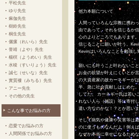
平松先生
ゆり先生
他力本願について
痳伽先生
人間っていろんな宗教に携わ
樹鈴先生
由であって、それを信じるか
桐生先生
心のよりどころでもあります
儷瘰（れいら）先生
信じることに願いが叶う。Kevi
誉靖（よや）先生
Kevinはいろんなことを勉強し
楊榠（ようめい）先生
水稜（すいりょう）先生
願いにも叶うこと叶わないこと
お金の欲望が叶えにくいとか言
誠七（せいな）先生
の大資産家の故カーネギーが
實質褸（みちる）先生
半、急に社会貢献しはじめた
アニー先生
してた。 カーネギー氏は若い
その他の先生
れない人ら（施設）等に寄付し
遣い方なのかな！？とか思いま
こんな事でお悩みの方
そして病気や健康や災害等は避
恋愛でお悩みの方
のに使うものなんだよ！例え
人間関係でお悩みの方
なぜか本当に幸せになるため